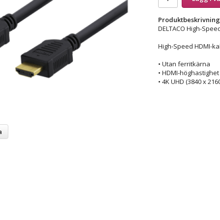
Produktbeskrivning
DELTACO High-Speed 
High-Speed HDMI-kab
• Utan ferritkärna
• HDMI-höghastighet
• 4K UHD (3840 x 2160
a