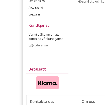
Om cookies
Högerklicka och k
Avtalskund
Logga in
Kundtjänst
Varmt välkommen att
kontakta vår kundtjänst.
lg@lgdelar.se
Betalsätt
Kontakta oss
Om oss