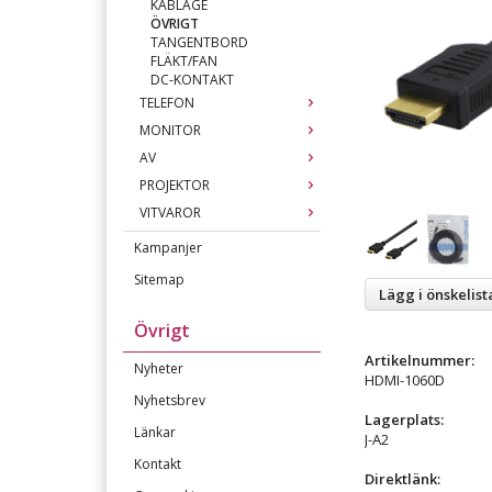
KABLAGE
ÖVRIGT
TANGENTBORD
FLÄKT/FAN
DC-KONTAKT
TELEFON
MONITOR
AV
PROJEKTOR
VITVAROR
Kampanjer
Sitemap
Lägg i önskelist
Övrigt
Artikelnummer:
Nyheter
HDMI-1060D
Nyhetsbrev
Lagerplats:
Länkar
J-A2
Kontakt
Direktlänk: