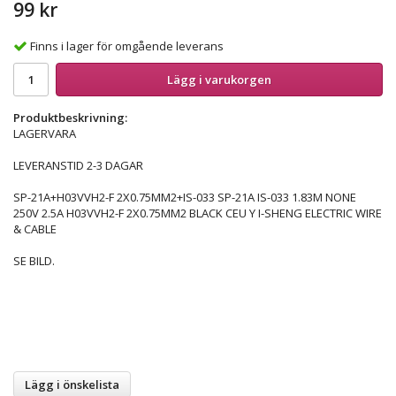
99 kr
Finns i lager för omgående leverans
Lägg i varukorgen
Produktbeskrivning:
LAGERVARA
LEVERANSTID 2-3 DAGAR
SP-21A+H03VVH2-F 2X0.75MM2+IS-033 SP-21A IS-033 1.83M NONE
250V 2.5A H03VVH2-F 2X0.75MM2 BLACK CEU Y I-SHENG ELECTRIC WIRE
& CABLE
SE BILD.
Lägg i önskelista