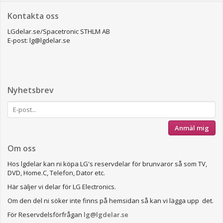
Kontakta oss
LGdelar.se/Spacetronic STHLM AB
E-post: lg@lgdelar.se
Nyhetsbrev
Anmäl mig
Om oss
Hos lgdelar kan ni köpa LG's reservdelar för brunvaror så som TV,
DVD, Home.C, Telefon, Dator etc.
Här säljer vi delar för LG Electronics.
Om den del ni söker inte finns på hemsidan så kan vi lägga upp det.
För Reservdelsförfrågan
lg@lgdelar.se