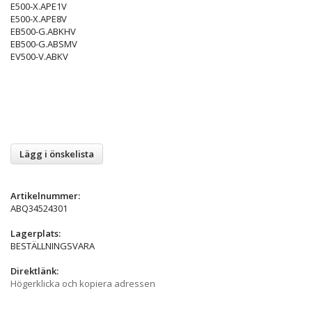
E500-X.APE1V
E500-X.APE8V
EB500-G.ABKHV
EB500-G.ABSMV
EV500-V.ABKV
Lägg i önskelista
Artikelnummer:
ABQ34524301
Lagerplats:
BESTÄLLNINGSVARA
Direktlänk:
Högerklicka och kopiera adressen