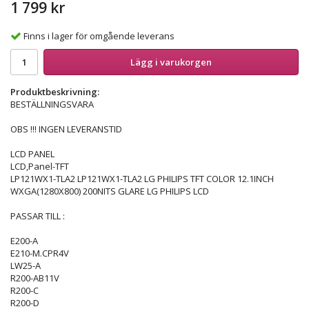
1 799 kr
Finns i lager för omgående leverans
Lägg i varukorgen
Produktbeskrivning:
BESTÄLLNINGSVARA
OBS !!! INGEN LEVERANSTID
LCD PANEL
LCD,Panel-TFT
LP121WX1-TLA2 LP121WX1-TLA2 LG PHILIPS TFT COLOR 12.1INCH
WXGA(1280X800) 200NITS GLARE LG PHILIPS LCD
PASSAR TILL :
E200-A
E210-M.CPR4V
LW25-A
R200-AB11V
R200-C
R200-D