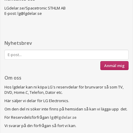
LGdelar.se/Spacetronic STHLM AB
E-post: lg@lgdelar.se
Nyhetsbrev
Anmäl mig
Om oss
Hos lgdelar kan ni köpa LG's reservdelar för brunvaror så som TV,
DVD, Home.C, Telefon, Dator etc.
Här säljer vi delar för LG Electronics.
Om den del ni söker inte finns på hemsidan så kan vi lägga upp det.
För Reservdelsförfrågan
lg@lgdelar.se
Vi svarar på din förfrågan så fort vi kan.