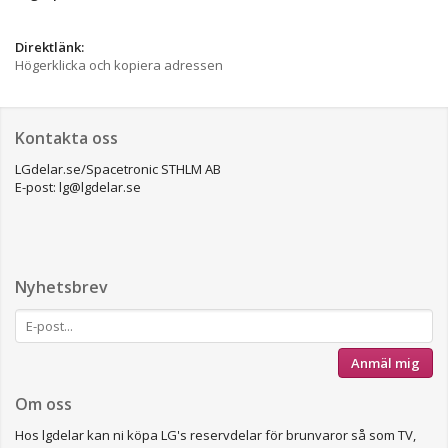
Direktlänk:
Högerklicka och kopiera adressen
Kontakta oss
LGdelar.se/Spacetronic STHLM AB
E-post: lg@lgdelar.se
Nyhetsbrev
Anmäl mig
Om oss
Hos lgdelar kan ni köpa LG's reservdelar för brunvaror så som TV,