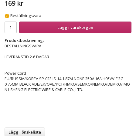
169 kr
Beställningsvara
Lägg i varukorgen
Produktbeskrivning:
BESTÄLLNINGSVARA
LEVERANSTID 2-6 DAGAR
Power Cord
EU/RUSSIA/KOREA SP-023 IS-14 1.87M NONE 250V 16A H05VV-F 3G
0.75MM BLACK VDE/EK/OVE/PCT/FIMKO/SEMKO/NEMKO/DEMKO/IMQ
N I-SHENG ELECTRIC WIRE & CABLE CO., LTD.
Lägg i önskelista