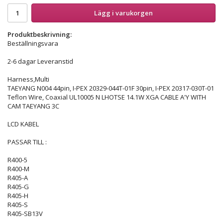
Lägg i varukorgen
Produktbeskrivning:
Beställningsvara
2-6 dagar Leveranstid
Harness,Multi
TAEYANG N004 44pin, I-PEX 20329-044T-01F 30pin, I-PEX 20317-030T-01
Teflon Wire, Coaxial UL10005 N LHOTSE 14.1W XGA CABLE A'Y WITH
CAM TAEYANG 3C
LCD KABEL
PASSAR TILL :
R400-5
R400-M
R405-A
R405-G
R405-H
R405-S
R405-SB13V