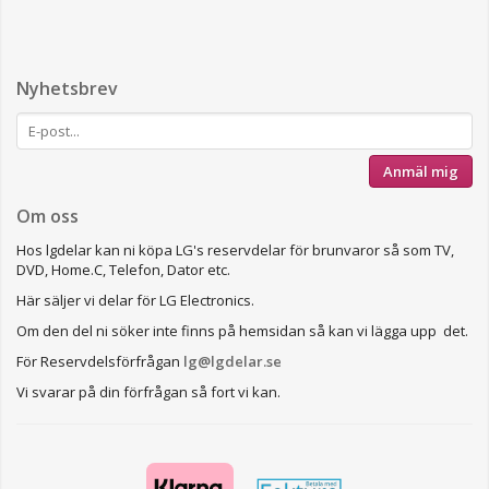
Nyhetsbrev
Anmäl mig
Om oss
Hos lgdelar kan ni köpa LG's reservdelar för brunvaror så som TV,
DVD, Home.C, Telefon, Dator etc.
Här säljer vi delar för LG Electronics.
Om den del ni söker inte finns på hemsidan så kan vi lägga upp det.
För Reservdelsförfrågan
lg@lgdelar.se
Vi svarar på din förfrågan så fort vi kan.