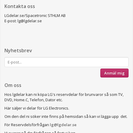
Kontakta oss
LGdelar.se/Spacetronic STHLM AB
E-post: lg@lgdelar.se
Nyhetsbrev
Anmäl mig
Om oss
Hos lgdelar kan ni köpa LG's reservdelar för brunvaror så som TV,
DVD, Home.C, Telefon, Dator etc.
Här säljer vi delar för LG Electronics.
Om den del ni söker inte finns på hemsidan så kan vi lägga upp det.
För Reservdelsförfrågan
lg@lgdelar.se
Vi svarar på din förfrågan så fort vi kan.