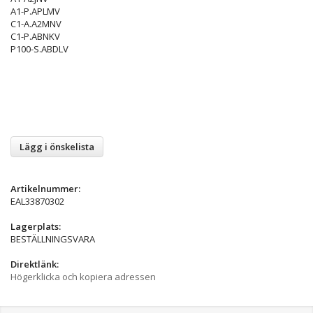
A1-P.APLMV
C1-A.A2MNV
C1-P.ABNKV
P100-S.ABDLV
Lägg i önskelista
Artikelnummer:
EAL33870302
Lagerplats:
BESTÄLLNINGSVARA
Direktlänk:
Högerklicka och kopiera adressen