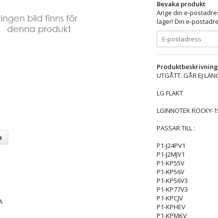
Bevaka produkt
Ange din e-postadres
lager! Din e-postadre
Produktbeskrivning
UTGÅTT. GÅR EJ LÄN
LG FLÄKT
LGINNOTEK ROCKY-1
PASSAR TILL :
a
P1-J24PV1
P1-J2MJV1
P1-KP55V
P1-KP56V
P1-KP56V3
P1-KP77V3
P1-KPCJV
A
P1-KPHEV
P1-KPMKV