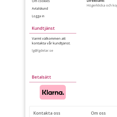
Direktlänk:
Om cookies
Högerklicka och k
Avtalskund
Logga in
Kundtjänst
Varmt välkommen att
kontakta vår kundtjänst.
lg@lgdelar.se
Betalsätt
Kontakta oss
Om oss