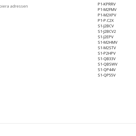
P1-KPRRV
opiera adressen
P1-M2FMV
P1-M2XPV
P1-P.C2X
S1-J2BCV
S1-J2BCV2
S1-J2EPV
S1-M2HMV
S1-M2STV
S1-P2HPV
S1-QB33V
S1-QBSWV
S1-QP44V
S1-QP55V