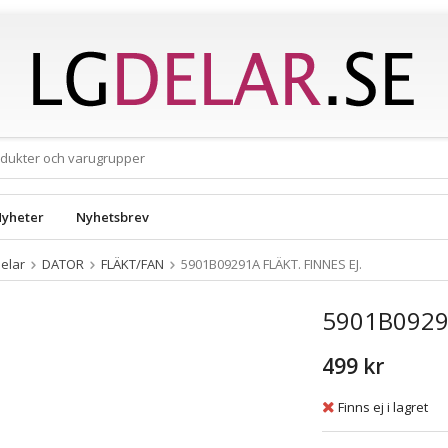
yheter
Nyhetsbrev
elar
DATOR
FLÄKT/FAN
5901B09291A FLÄKT. FINNES EJ.
5901B09291
499 kr
Finns ej i lagret