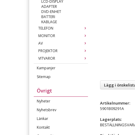
LCD-DISPLAY
ADAPTER
DVD-ENHET
BATTERI
KABLAGE
TELEFON
MONITOR
AV
PROJEKTOR
VITVAROR
Kampanjer
Sitemap
Lägg i önskelist
Övrigt
Nyheter
Artikelnummer:
5901B09291A
Nyhetsbrev
Länkar
Lagerplats:
BESTÄLLNINGSVAR
Kontakt