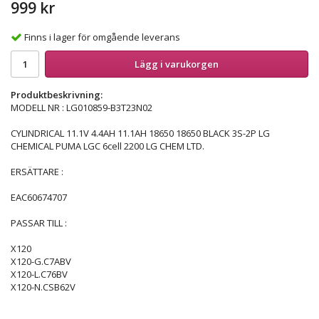
999 kr
Finns i lager för omgående leverans
Lägg i varukorgen
Produktbeskrivning:
MODELL NR : LG010859-B3T23N02
CYLINDRICAL 11.1V 4.4AH 11.1AH 18650 18650 BLACK 3S-2P LG
CHEMICAL PUMA LGC 6cell 2200 LG CHEM LTD.
ERSÄTTARE :
EAC60674707
PASSAR TILL :
X120
X120-G.C7ABV
X120-L.C76BV
X120-N.CSB62V