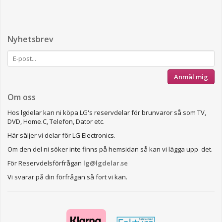
Nyhetsbrev
Anmäl mig
Om oss
Hos lgdelar kan ni köpa LG's reservdelar för brunvaror så som TV,
DVD, Home.C, Telefon, Dator etc.
Här säljer vi delar för LG Electronics.
Om den del ni söker inte finns på hemsidan så kan vi lägga upp det.
För Reservdelsförfrågan
lg@lgdelar.se
Vi svarar på din förfrågan så fort vi kan.