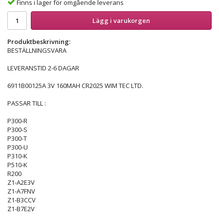
Finns i lager för omgående leverans
Lägg i varukorgen
Produktbeskrivning:
BESTÄLLNINGSVARA
LEVERANSTID 2-6 DAGAR
6911B00125A 3V 160MAH CR2025 WIM TEC LTD.
PASSAR TILL :
P300-R
P300-S
P300-T
P300-U
P310-K
P510-K
R200
Z1-A2E3V
Z1-A7FNV
Z1-B3CCV
Z1-B7E2V