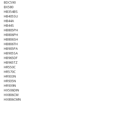
BDC590
BX580
HB354BS
HB405SU
HB44A
HB44S
HB805PH
HB806PH
HB806SH
HB806TH
HB905PA
HB905SA
HB965DF
HB965TZ
HR550C
HR570C
HR933N
HR935N
HR939N
HX506DIN
HX806CM
HX806CMN