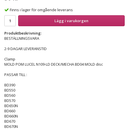
Finns i lager för omgående leverans
Lägg i varukorgen
Produktbeskrivning:
BESTÄLLNINGSVARA
2-9 DAGAR LEVERANSTID
Clamp
MOLD POM LUCEL N109-LD DECK/MECHA BD04 MOLD disc
PASSAR TILL :
BD390
BD550
BD560
BD570
BD650N
BD660
BD660N
BD670
BD670N