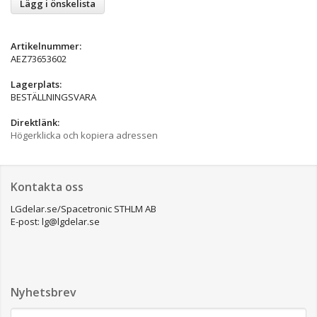
Lägg i önskelista
Artikelnummer:
AEZ73653602
Lagerplats:
BESTÄLLNINGSVARA
Direktlänk:
Högerklicka och kopiera adressen
Kontakta oss
LGdelar.se/Spacetronic STHLM AB
E-post: lg@lgdelar.se
Nyhetsbrev