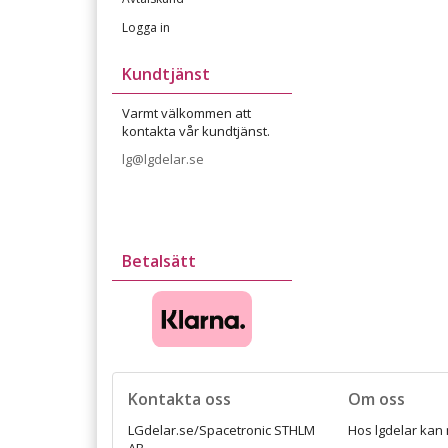
Logga in
Kundtjänst
Varmt välkommen att
kontakta vår kundtjänst.
lg@lgdelar.se
Betalsätt
Kontakta oss
Om oss
LGdelar.se/Spacetronic STHLM
Hos lgdelar kan 
AB