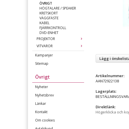
ÖVRIGT
HÖGTALARE / SPEAKER
KRETSKORT
VÄGGFÄSTE
KABEL
FJÄRRKONTROLL
DVD-ENHET
PROJEKTOR
VITVAROR
Kampanjer
Lägg i önskelist
Sitemap
Artikelnummer:
Övrigt
AAN72922138
Nyheter
Lagerplats:
Nyhetsbrev
BESTÄLLNINGSVAR
Länkar
Direktlänk:
Kontakt
Högerklicka och k
Om cookies
Avtalskund