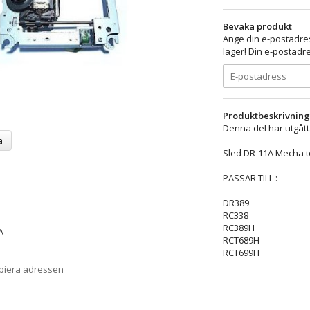
Bevaka produkt
Ange din e-postadres
lager! Din e-postadre
Produktbeskrivning
Denna del har utgått
a
Sled DR-11A Mecha to
PASSAR TILL :
DR389
RC338
RC389H
A
RCT689H
RCT699H
opiera adressen