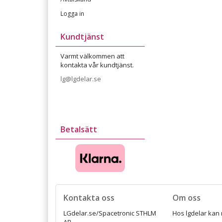
Logga in
Kundtjänst
Varmt välkommen att
kontakta vår kundtjänst.
lg@lgdelar.se
Betalsätt
Kontakta oss
Om oss
LGdelar.se/Spacetronic STHLM
Hos lgdelar kan 
AB