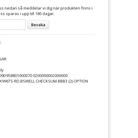
s nedan så meddelar vi dig när produkten finns i
ss sparas i upp till 180 dagar.
Bevaka
:
GAR
ly
09D958801000070 0200000002000000
X996TS-RD.BSWELL CHECKSUM-BBB3 (2) OPTION