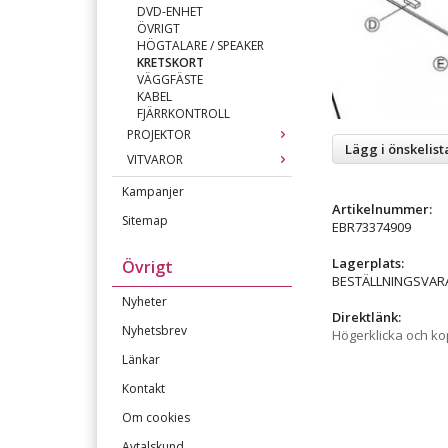
DVD-ENHET
ÖVRIGT
HÖGTALARE / SPEAKER
KRETSKORT
VÄGGFÄSTE
KABEL
FJÄRRKONTROLL
PROJEKTOR
Lägg i önskelist
VITVAROR
Kampanjer
Artikelnummer:
Sitemap
EBR73374909
Lagerplats:
Övrigt
BESTÄLLNINGSVAR
Nyheter
Direktlänk:
Nyhetsbrev
Högerklicka och k
Länkar
Kontakt
Om cookies
Avtalskund