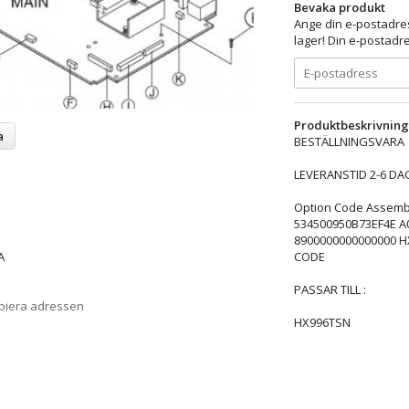
Bevaka produkt
Ange din e-postadres
lager! Din e-postadre
Produktbeskrivning
a
BESTÄLLNINGSVARA
LEVERANSTID 2-6 DA
Option Code Assemb
534500950B73EF4E A
8900000000000000 H
CODE
A
PASSAR TILL :
opiera adressen
HX996TSN