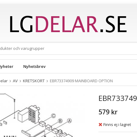
yheter
Nyhetsbrev
elar
AV
KRETSKORT
EBR73374909 MAINBOARD OPTION
EBR73374
579 kr
Finns ej i lagret