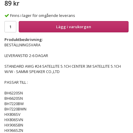
89 kr
Finns i lager för omgående leverans
Lägg i varukorgen
Produktbeskrivning:
BESTÄLLNINGSVARA
LEVERANSTID 2-6 DAGAR
STANDARD AWG #24 SATELLITE 5.1CH CENTER 3M SATELLITE 5.1CH
W/W - SAMMI SPEAKER CO.,LTD
PASSAR TILL :
BH6220SN
BH6620SN
BH7220BW
BH7220BWN
HX806SV
HX806SVN
HX906SBN
HX966SZN