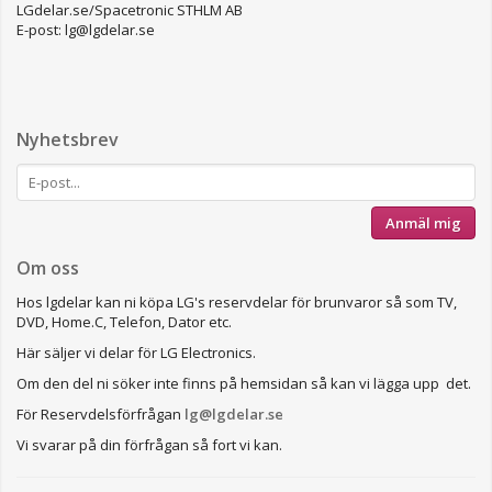
LGdelar.se/Spacetronic STHLM AB
E-post: lg@lgdelar.se
Nyhetsbrev
Anmäl mig
Om oss
Hos lgdelar kan ni köpa LG's reservdelar för brunvaror så som TV,
DVD, Home.C, Telefon, Dator etc.
Här säljer vi delar för LG Electronics.
Om den del ni söker inte finns på hemsidan så kan vi lägga upp det.
För Reservdelsförfrågan
lg@lgdelar.se
Vi svarar på din förfrågan så fort vi kan.