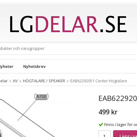
yheter
Nyhetsbrev
elar
AV
HÖGTALARE / SPEAKER
EAB62292051 Center Högtalare
EAB6229205
499 kr
Finns i lager för
Lägg i v