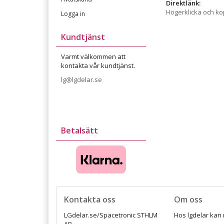
Direktlänk:
Högerklicka och k
Logga in
Kundtjänst
Varmt välkommen att
kontakta vår kundtjänst.
lg@lgdelar.se
Betalsätt
Kontakta oss
Om oss
LGdelar.se/Spacetronic STHLM
Hos lgdelar kan 
AB