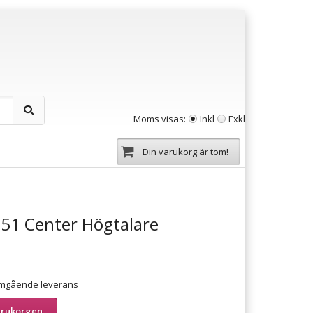
Moms visas:
Inkl
Exkl
Din varukorg är tom!
1 Center Högtalare
 omgående leverans
arukorgen