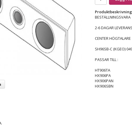
Produktbeskrivning
BESTÄLLNINGSVARA
2-6 DAGAR LEVERANS
CENTER HÖGTALARE
SH96SB-C (KGEO) 04
PASSAR TILL :
HT906TA
HX906PA
HX906PAN
a
HX906SBN
A