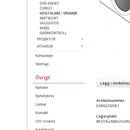
DVD-ENHET
ÖVRIGT
HÖGTALARE / SPEAKER
KRETSKORT
VÄGGFÄSTE
KABEL
FJÄRRKONTROLL
PROJEKTOR
VITVAROR
Kampanjer
Sitemap
Övrigt
Lägg i önskelist
Nyheter
Nyhetsbrev
Artikelnummer:
Länkar
EAB62292051
Kontakt
Lagerplats:
BESTÄLLNINGSVAR
Om cookies
Avtalskund