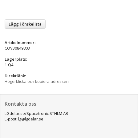
Lägg i önskelista
Artikelnummer:
COV30849803
Lagerplats:
1-Q4
Direktlänk:
Högerklicka och kopiera adressen
Kontakta oss
LGdelar.se/Spacetronic STHLM AB
E-post: lg@lgdelar.se