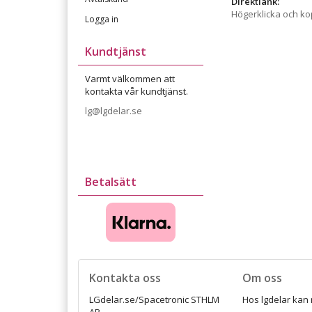
Direktlänk:
Högerklicka och k
Logga in
Kundtjänst
Varmt välkommen att
kontakta vår kundtjänst.
lg@lgdelar.se
Betalsätt
Kontakta oss
Om oss
LGdelar.se/Spacetronic STHLM
Hos lgdelar kan 
AB