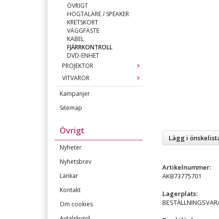
ÖVRIGT
HÖGTALARE / SPEAKER
KRETSKORT
VÄGGFÄSTE
KABEL
FJÄRRKONTROLL
DVD-ENHET
PROJEKTOR
VITVAROR
Kampanjer
Sitemap
Övrigt
Lägg i önskelist
Nyheter
Nyhetsbrev
Artikelnummer:
AKB73775701
Länkar
Kontakt
Lagerplats:
BESTÄLLNINGSVAR
Om cookies
Avtalskund