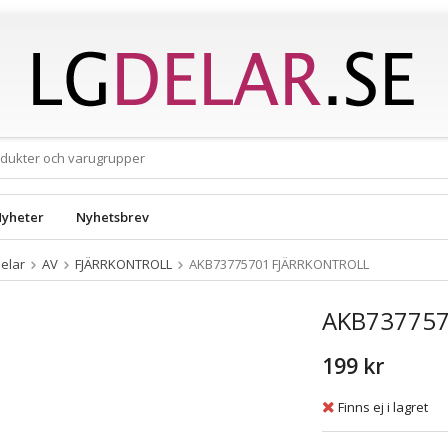
yheter
Nyhetsbrev
elar
AV
FJÄRRKONTROLL
AKB73775701 FJÄRRKONTROLL
AKB737757
199 kr
Finns ej i lagret