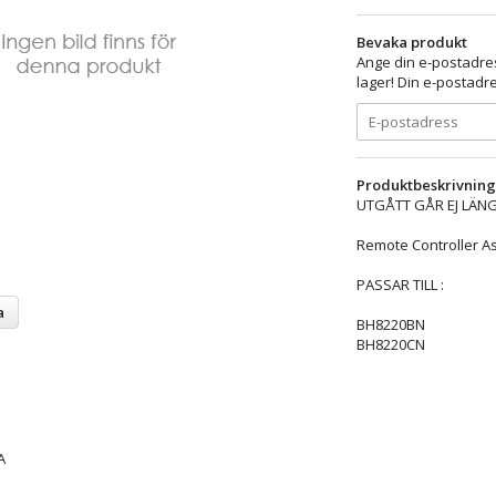
Bevaka produkt
Ange din e-postadres
lager! Din e-postadre
Produktbeskrivning
UTGÅTT GÅR EJ LÄNGRE 
Remote Controller A
PASSAR TILL :
a
BH8220BN
BH8220CN
A