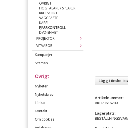
ÖVRIGT
HÖGTALARE / SPEAKER
KRETSKORT
VÄGGFÄSTE
KABEL
FJÄRRKONTROLL
DVD-ENHET
PROJEKTOR
VITVAROR
Kampanjer
Sitemap
Övrigt
Lägg i önskelist
Nyheter
Nyhetsbrev
Artikelnummer:
AKB73616209
Länkar
Kontakt
Lagerplats:
BESTÄLLNINGSVAR
Om cookies
Avtalskund