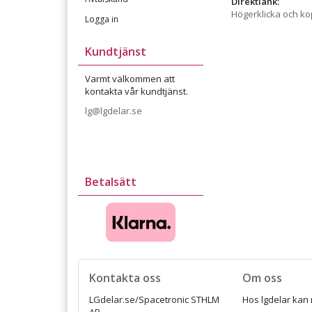
Direktlänk:
Högerklicka och k
Logga in
Kundtjänst
Varmt välkommen att
kontakta vår kundtjänst.
lg@lgdelar.se
Betalsätt
Kontakta oss
Om oss
LGdelar.se/Spacetronic STHLM
Hos lgdelar kan 
AB