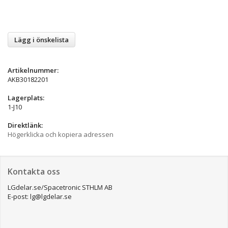
Lägg i önskelista
Artikelnummer:
AKB30182201
Lagerplats:
1-J10
Direktlänk:
Högerklicka och kopiera adressen
Kontakta oss
LGdelar.se/Spacetronic STHLM AB
E-post: lg@lgdelar.se