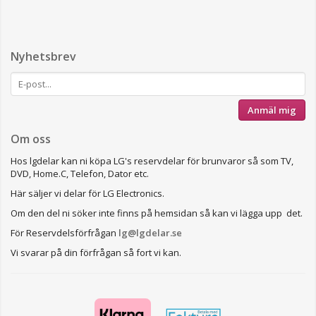
Nyhetsbrev
Anmäl mig
Om oss
Hos lgdelar kan ni köpa LG's reservdelar för brunvaror så som TV,
DVD, Home.C, Telefon, Dator etc.
Här säljer vi delar för LG Electronics.
Om den del ni söker inte finns på hemsidan så kan vi lägga upp det.
För Reservdelsförfrågan
lg@lgdelar.se
Vi svarar på din förfrågan så fort vi kan.