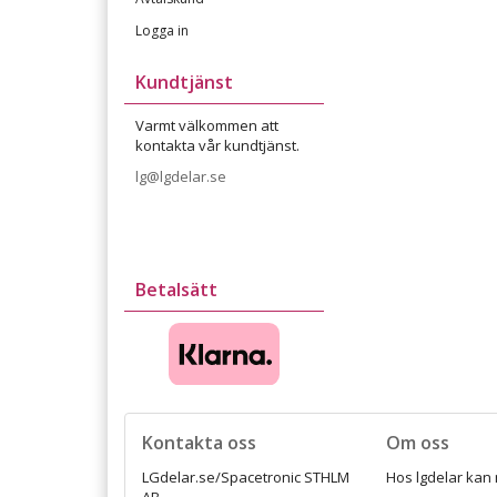
Logga in
Kundtjänst
Varmt välkommen att
kontakta vår kundtjänst.
lg@lgdelar.se
Betalsätt
Kontakta oss
Om oss
LGdelar.se/Spacetronic STHLM
Hos lgdelar kan 
AB