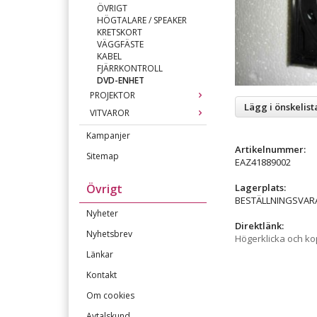
ÖVRIGT
HÖGTALARE / SPEAKER
KRETSKORT
VÄGGFÄSTE
KABEL
FJÄRRKONTROLL
DVD-ENHET
PROJEKTOR
Lägg i önskelist
VITVAROR
Kampanjer
Artikelnummer:
Sitemap
EAZ41889002
Lagerplats:
Övrigt
BESTÄLLNINGSVAR
Nyheter
Direktlänk:
Nyhetsbrev
Högerklicka och k
Länkar
Kontakt
Om cookies
Avtalskund