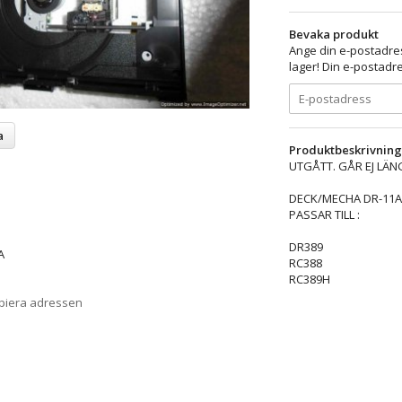
Bevaka produkt
Ange din e-postadres
lager! Din e-postadre
a
Produktbeskrivning
UTGÅTT. GÅR EJ LÄNGRE AT
DECK/MECHA DR-11A M
PASSAR TILL :
DR389
A
RC388
RC389H
opiera adressen